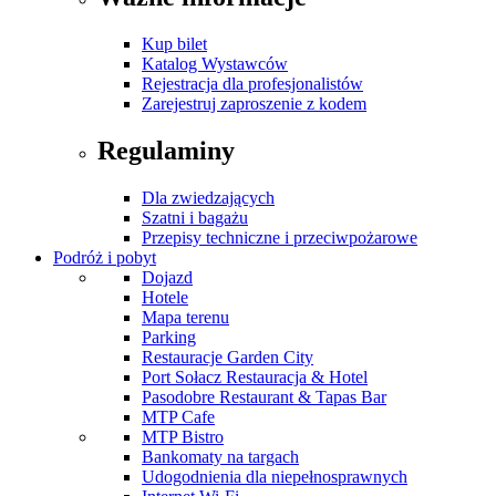
Kup bilet
Katalog Wystawców
Rejestracja dla profesjonalistów
Zarejestruj zaproszenie z kodem
Regulaminy
Dla zwiedzających
Szatni i bagażu
Przepisy techniczne i przeciwpożarowe
Podróż i pobyt
Dojazd
Hotele
Mapa terenu
Parking
Restauracje Garden City
Port Sołacz Restauracja & Hotel
Pasodobre Restaurant & Tapas Bar
MTP Cafe
MTP Bistro
Bankomaty na targach
Udogodnienia dla niepełnosprawnych