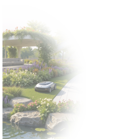
Zapraszamy na Jubileuszową edycję targów Gardenia -> 6-8 paździ
Organizator: