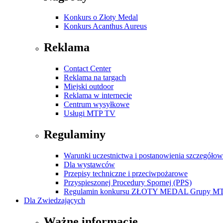
Konkurs o Złoty Medal
Konkurs Acanthus Aureus
Reklama
Contact Center
Reklama na targach
Miejski outdoor
Reklama w internecie
Centrum wysyłkowe
Usługi MTP TV
Regulaminy
Warunki uczestnictwa i postanowienia szczegóło
Dla wystawców
Przepisy techniczne i przeciwpożarowe
Przyspieszonej Procedury Spornej (PPS)
Regulamin konkursu ZŁOTY MEDAL Grupy M
Dla Zwiedzających
Ważne informacje