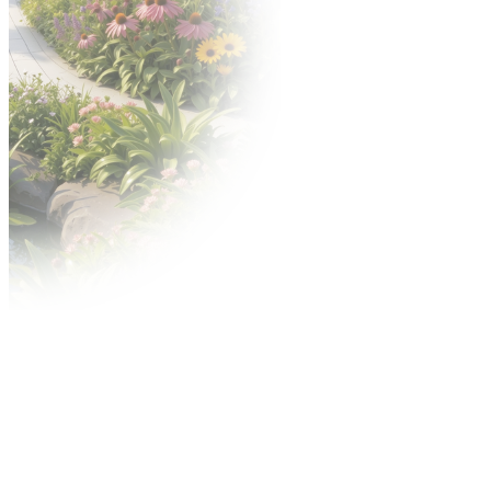
Katalog Wystawców
Oferta uczestnictwa
Zgłoś się na targi
Zgłoś nowość
Zbuduj stoisko
Gastronomia
Hotele
Oferta
Targi po godzinach
Zamów personel
Materiały do pobrania
Nagrody
Konkurs o Złoty Medal
Konkurs Acanthus Aureus
Reklama
Contact Center