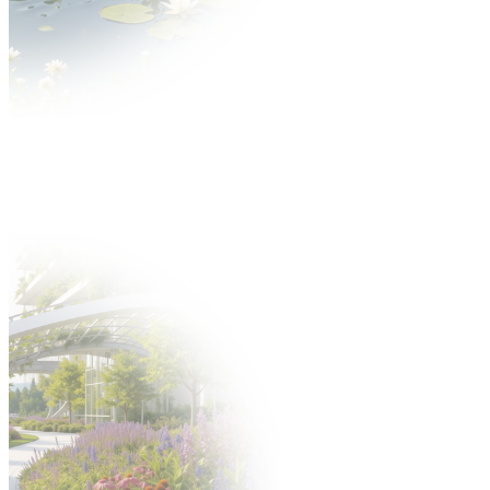
STREFA WYSTAWCY
ENGLISH VERSION
УКРАЇНСЬК
Aktualności
O wydarzeniu
O targach
Zakres tematyczny
Multimedia
Partnerzy
Dla Wystawcy
Oferta
Dlaczego warto?