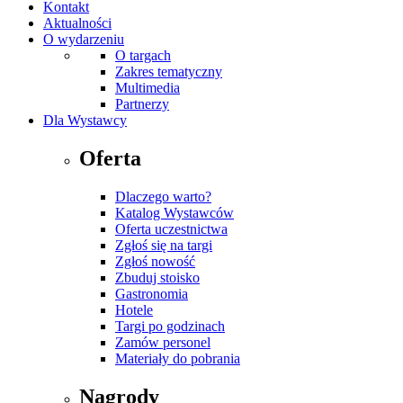
Kontakt
Aktualności
O wydarzeniu
O targach
Zakres tematyczny
Multimedia
Partnerzy
Dla Wystawcy
Oferta
Dlaczego warto?
Katalog Wystawców
Oferta uczestnictwa
Zgłoś się na targi
Zgłoś nowość
Zbuduj stoisko
Gastronomia
Hotele
Targi po godzinach
Zamów personel
Materiały do pobrania
Nagrody