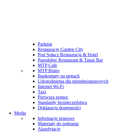
Dla zwiedzających
Szatni i bagażu
Przepisy techniczne i przeciwpożarowe
Podróż i pobyt
Dojazd
Hotele
Mapa terenu
Parking
Restauracje Garden City
Port Sołacz Restauracja & Hotel
Pasodobre Restaurant & Tapas Bar
MTP Cafe
MTP Bistro
Bankomaty na targach
Udogodnienia dla niepełnosprawnych
Internet Wi-Fi
Taxi
Pierwsza pomoc
Standardy bezpieczeństwa
Deklaracja dostępności
Media
Informacje prasowe
Materiały do pobrania
Akredytacje