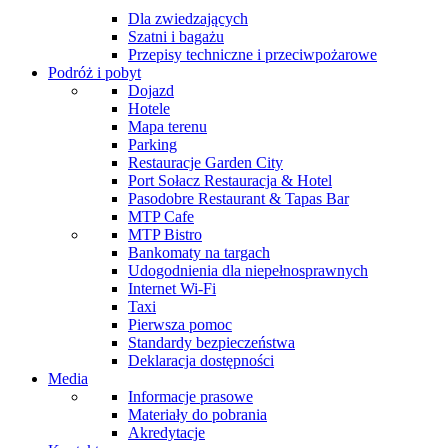
Dla zwiedzających
Szatni i bagażu
Przepisy techniczne i przeciwpożarowe
Podróż i pobyt
Dojazd
Hotele
Mapa terenu
Parking
Restauracje Garden City
Port Sołacz Restauracja & Hotel
Pasodobre Restaurant & Tapas Bar
MTP Cafe
MTP Bistro
Bankomaty na targach
Udogodnienia dla niepełnosprawnych
Internet Wi-Fi
Taxi
Pierwsza pomoc
Standardy bezpieczeństwa
Deklaracja dostępności
Media
Informacje prasowe
Materiały do pobrania
Akredytacje