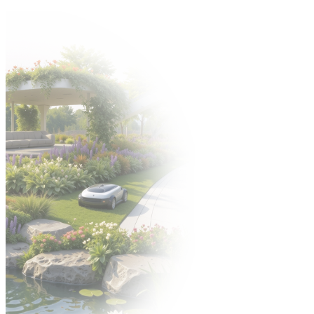
Zapraszamy na Jubileuszową edycję targów Gardenia -> 6-8
października 2026 🍀
Organizator:
STREFA WYSTAWCY
ENGLISH VERSION
УКРАЇНСЬКА ВЕРСІЯ
EN
EN