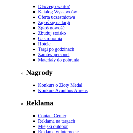
Dlaczego warto?
Katalog Wystawców
Oferta uczestnictwa
Zgłoś się na targi
Zgłoś nowość
Zbuduj stoisko
Gastronomia
Hotele
Targi po godzinach
Zamów personel
Materiały do pobrania
Nagrody
Konkurs o Złoty Medal
Konkurs Acanthus Aureus
Reklama
Contact Center
Reklama na targach
Miejski outdoor
Reklama w internecie