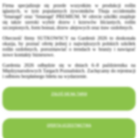
Firma specjalizuje się przede wszystkim w produkcji roślin
iglastych, w tym popularnych żywotników Thuja occidentalis
‘Smaragd’ oraz ‘Smaragd’ PREMIUM. W ofercie szkółki znajduje
się także szeroki wybór drzew i krzewów liściastych, roślin
szczepionych, form bonsai, drzew alejowych oraz traw ozdobnych.
Obecność firmy SUTKOWSCY na Gardenii 2026 to doskonała
okazja, by poznać ofertę jednej z największych polskich szkółek
roślin ozdobnych, porozmawiać o trendach w branży i nawiązać
nowe kontakty biznesowe.
Gardenia 2026 odbędzie się w dniach 6–8 października na
Międzynarodowych Targach Poznańskich. Zachęcamy do rejestracji
i odbioru bezpłatnego biletu na wydarzenie.
ZGŁOŚ SIĘ NA TARGI
OFERTA UCZESTNICTWA