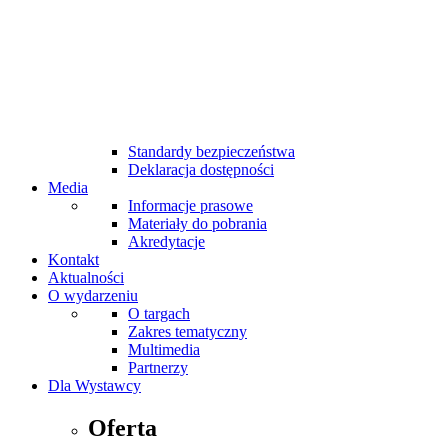
Pasodobre Restaurant & Tapas Bar
MTP Cafe
MTP Bistro
Bankomaty na targach
Udogodnienia dla niepełnosprawnych
Internet Wi-Fi
Taxi
Pierwsza pomoc
Standardy bezpieczeństwa
Deklaracja dostępności
Media
Informacje prasowe
Materiały do pobrania
Akredytacje
Kontakt
Aktualności
O wydarzeniu
O targach
Zakres tematyczny
Multimedia
Partnerzy
Dla Wystawcy
Oferta