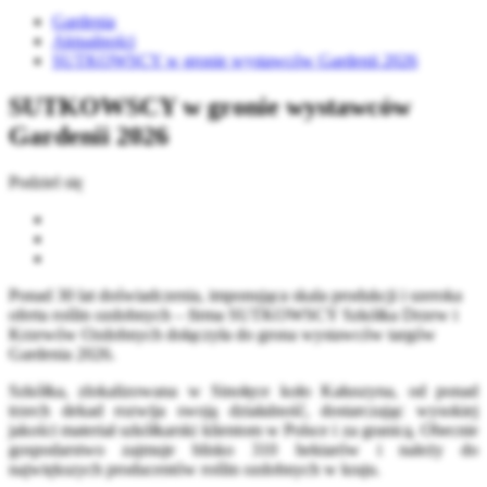
Gardenia
Aktualności
SUTKOWSCY w gronie wystawców Gardenii 2026
SUTKOWSCY w gronie wystawców
Gardenii 2026
Podziel się
Ponad 30 lat doświadczenia, imponująca skala produkcji i szeroka
oferta roślin ozdobnych – firma SUTKOWSCY Szkółka Drzew i
Krzewów Ozdobnych dołączyła do grona wystawców targów
Gardenia 2026.
Szkółka, zlokalizowana w Sinołęce koło Kałuszyna, od ponad
trzech dekad rozwija swoją działalność, dostarczając wysokiej
jakości materiał szkółkarski klientom w Polsce i za granicą. Obecnie
gospodarstwo zajmuje blisko 310 hektarów i należy do
największych producentów roślin ozdobnych w kraju.