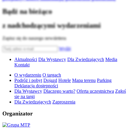
Bądź na bieżąco
z nadchodzącymi wydarzeniami
Zapisz się do naszego newslettera
Wyślij
Aktualności
Dla Wystawcy
Dla Zwiedzających
Media
Kontakt
O wydarzeniu
O targach
Podróż i pobyt
Dojazd
Hotele
Mapa terenu
Parking
Deklaracja dostępności
Dla Wystawcy
Dlaczego warto?
Oferta uczestnictwa
Zgłoś
się na targi
Dla Zwiedzających
Zaproszenia
Organizator