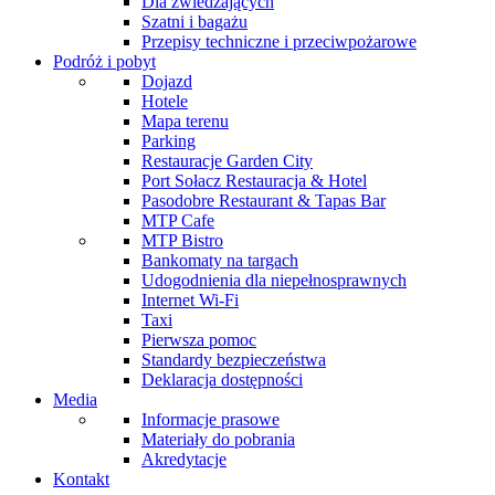
Dla zwiedzających
Szatni i bagażu
Przepisy techniczne i przeciwpożarowe
Podróż i pobyt
Dojazd
Hotele
Mapa terenu
Parking
Restauracje Garden City
Port Sołacz Restauracja & Hotel
Pasodobre Restaurant & Tapas Bar
MTP Cafe
MTP Bistro
Bankomaty na targach
Udogodnienia dla niepełnosprawnych
Internet Wi-Fi
Taxi
Pierwsza pomoc
Standardy bezpieczeństwa
Deklaracja dostępności
Media
Informacje prasowe
Materiały do pobrania
Akredytacje
Kontakt