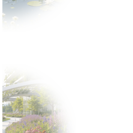
Aktualności
O wydarzeniu
O targach
Zakres tematyczny
Multimedia
Partnerzy
Dla Wystawcy
Oferta
Dlaczego warto?
Katalog Wystawców
Oferta uczestnictwa
Zgłoś się na targi
Zgłoś nowość
Zbuduj stoisko
Gastronomia
Hotele
Oferta
Targi po godzinach
Zamów personel