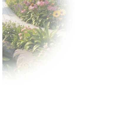
Materiały do pobrania
Nagrody
Konkurs o Złoty Medal
Konkurs Acanthus Aureus
Reklama
Contact Center
Reklama na targach
Miejski outdoor
Reklama w internecie
Centrum wysyłkowe
Usługi MTP TV
Regulaminy
Warunki uczestnictwa i postanowienia
szczegółowe
Dla wystawców
Przepisy techniczne i przeciwpożarowe
Przyspieszonej Procedury Spornej (PPS)