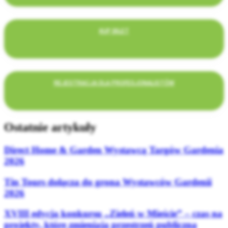
KUP BILET
REJESTRACJA DLA PROFESJONALISTÓW
Ostatnie artykuły
Direct Home & Garden Wystawcą Targów Gardenia
2026
Tin Tours dołącza do grona Wystawców Gardenii
2026
XVIII edycja konkursu „Zieleń w Mieście” – czas na
projekty, które zmieniają przestrzeń publiczną