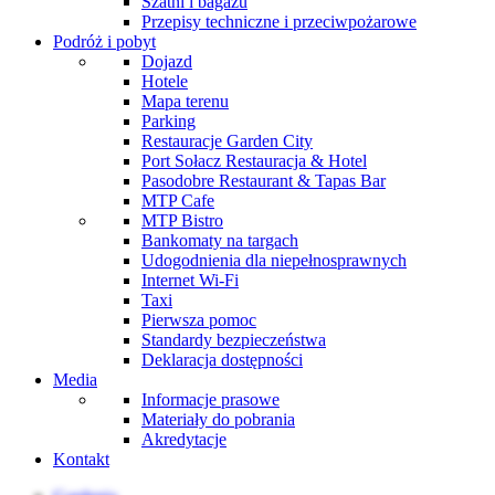
Szatni i bagażu
Przepisy techniczne i przeciwpożarowe
Podróż i pobyt
Dojazd
Hotele
Mapa terenu
Parking
Restauracje Garden City
Port Sołacz Restauracja & Hotel
Pasodobre Restaurant & Tapas Bar
MTP Cafe
MTP Bistro
Bankomaty na targach
Udogodnienia dla niepełnosprawnych
Internet Wi-Fi
Taxi
Pierwsza pomoc
Standardy bezpieczeństwa
Deklaracja dostępności
Media
Informacje prasowe
Materiały do pobrania
Akredytacje
Kontakt