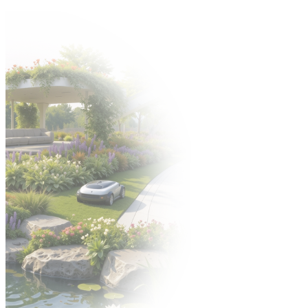
Zapraszamy na Jubileuszową edycję targów Gardenia -> 6-8
października 2026 🍀
Organizator:
STREFA WYSTAWCY
ENGLISH VERSION
УКРАЇНСЬКА ВЕРСІЯ