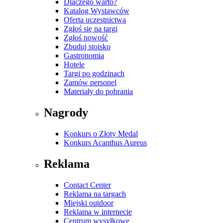
Dlaczego warto?
Katalog Wystawców
Oferta uczestnictwa
Zgłoś się na targi
Zgłoś nowość
Zbuduj stoisko
Gastronomia
Hotele
Targi po godzinach
Zamów personel
Materiały do pobrania
Nagrody
Konkurs o Złoty Medal
Konkurs Acanthus Aureus
Reklama
Contact Center
Reklama na targach
Miejski outdoor
Reklama w internecie
Centrum wysyłkowe