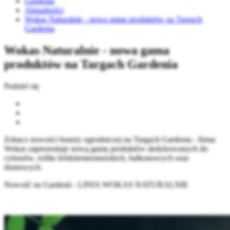
Gardenia
Aktualności
Wokas Naturalnie - nowa gama produktów na Targach
Gardenia
Wokas Naturalnie - nowa gama
produktów na Targach Gardenia
Podziel się
Zobacz nowości branży ogrodniczej na Targach Gardenia - firma
Wokas zaprezentuje nową gamę produktów dedykowanych do
cytrusów, roślin śródziemnomorskich, balkonowych oraz
domowych.
Nowość na Gardenii - LINIA WOKAS NATURALNIE