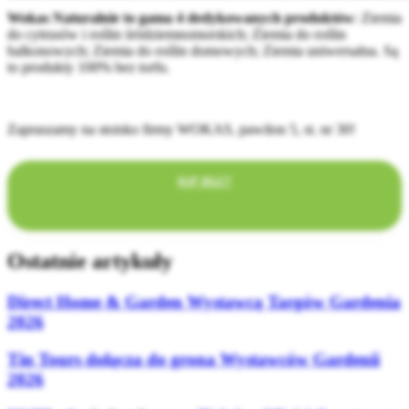
Wokas Naturalnie to gama 4 dedykowanych produktów
: Ziemia
do cytrusów i roślin śródziemnomorskich; Ziemia do roślin
balkonowych; Ziemia do roślin domowych; Ziemia uniwersalna. Są
to produkty 100% bez torfu.
Zapraszamy na stoisko firmy WOKAS, pawilon 5, st. nr 30!
KUP BILET
Ostatnie artykuły
Direct Home & Garden Wystawcą Targów Gardenia
2026
Tin Tours dołącza do grona Wystawców Gardenii
2026