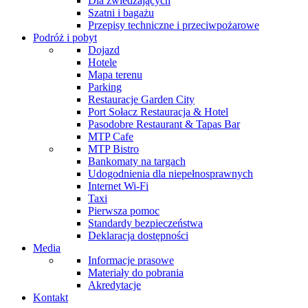
Dla zwiedzających
Szatni i bagażu
Przepisy techniczne i przeciwpożarowe
Podróż i pobyt
Dojazd
Hotele
Mapa terenu
Parking
Restauracje Garden City
Port Sołacz Restauracja & Hotel
Pasodobre Restaurant & Tapas Bar
MTP Cafe
MTP Bistro
Bankomaty na targach
Udogodnienia dla niepełnosprawnych
Internet Wi-Fi
Taxi
Pierwsza pomoc
Standardy bezpieczeństwa
Deklaracja dostępności
Media
Informacje prasowe
Materiały do pobrania
Akredytacje
Kontakt