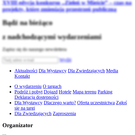
XVIII edycja konkursu „Zieleń w Mieście” – czas na
projekty, które zmieniają przestrzeń publiczną
Bądź na bieżąco
z nadchodzącymi wydarzeniami
Zapisz się do naszego newslettera
Wyślij
Aktualności
Dla Wystawcy
Dla Zwiedzających
Media
Kontakt
O wydarzeniu
O targach
Podróż i pobyt
Dojazd
Hotele
Mapa terenu
Parking
Deklaracja dostępności
Dla Wystawcy
Dlaczego warto?
Oferta uczestnictwa
Zgłoś
się na targi
Dla Zwiedzających
Zaproszenia
Organizator