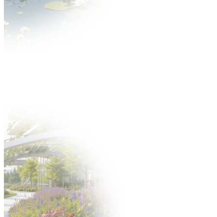
Aktualności
O wydarzeniu
O targach
Zakres tematyczny
Multimedia
Partnerzy
Dla Wystawcy
Oferta
Dlaczego warto?
Katalog Wystawców
Oferta uczestnictwa
Zgłoś się na targi
Zgłoś nowość
Zbuduj stoisko
Gastronomia
Hotele
Oferta
Targi po godzinach
Zamów personel
Materiały do pobrania