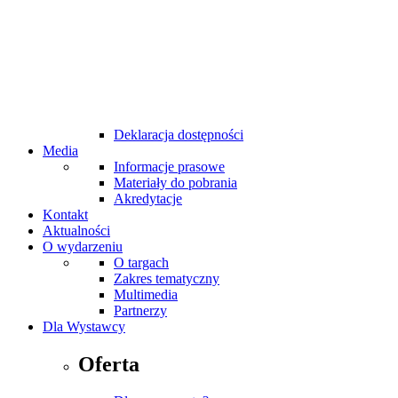
MTP Cafe
MTP Bistro
Bankomaty na targach
Udogodnienia dla niepełnosprawnych
Internet Wi-Fi
Taxi
Pierwsza pomoc
Standardy bezpieczeństwa
Deklaracja dostępności
Media
Informacje prasowe
Materiały do pobrania
Akredytacje
Kontakt
Aktualności
O wydarzeniu
O targach
Zakres tematyczny
Multimedia
Partnerzy
Dla Wystawcy
Oferta