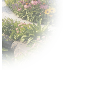
Nagrody
Konkurs o Złoty Medal
Konkurs Acanthus Aureus
Reklama
Contact Center
Reklama na targach
Miejski outdoor
Reklama w internecie
Centrum wysyłkowe
Usługi MTP TV
Regulaminy
Warunki uczestnictwa i postanowienia
szczegółowe
Dla wystawców
Przepisy techniczne i przeciwpożarowe
Przyspieszonej Procedury Spornej (PPS)
Regulamin konkursu ZŁOTY MEDAL Grupy