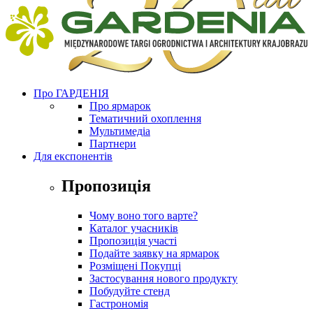
Про ГАРДЕНІЯ
Про ярмарок
Тематичний охоплення
Мультимедіа
Партнери
Для експонентів
Пропозиція
Чому воно того варте?
Каталог учасників
Пропозиція участі
Подайте заявку на ярмарок
Розміщені Покупці
Застосування нового продукту
Побудуйте стенд
Гастрономія