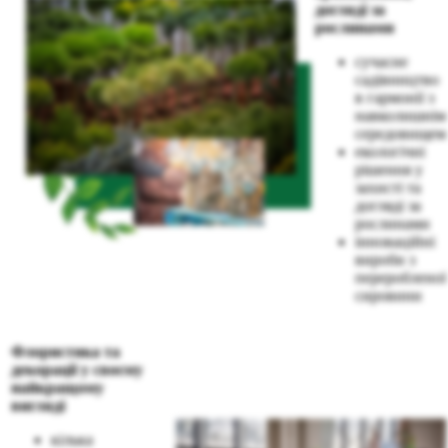
догляді за
рослинами
сучасне
садівництво
в гармонії з
навколишнім
середовищем
екологічні
рішення у
захисті та
догляді за
рослинами
інноваційні
вироби з
переробленої
сировини
Флористика та
декорації у своєму
найкращому
вигляді
кілька