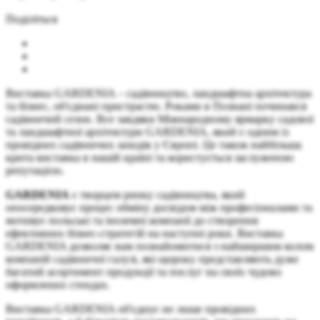
Поділіться
Виставка GARDENIA – садівництво, ландшафтна архітектура
та бізнес, об'єднані пристрастю. Роками в Познані починався
садівничий сезон. Все завдяки Міжнародному ярмарку садової
та ландшафтної архітектури GARDENIA, який є одним із
провідних садівничих заходів у Європі. Це також найбільша
крита виставка в нашій країні та користується заслуженою
репутацією.
GARDENIA
є творцем ринку садівництва, який
опосередковує процес обміну досвідом між професіоналами та
мотивує польські та іноземні компанії до створення
ефективних бізнес-стратегій на наступні роки. Виставка
GARDENIA дозволяє вам познайомитися з найширшим колом
компаній садівничої галузі, які щороку представляють дуже
багатий асортимент продукції та послуг на своїх чудово
оформлених стендах.
Виставка GARDENIA об'єднує не лише провідних