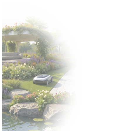
Організатор:
Зона експонентів
ПОЛЬСЬКА ВЕРСІЯ
АНГЛІЙСЬКА
ВЕРСІЯ
EN
PL
DE
UK
EN
PL
DE
UK