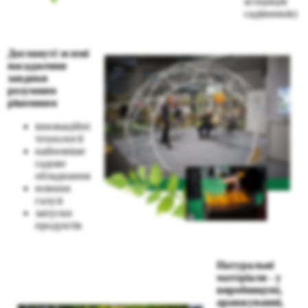
асоціація
садівників)
Доглянуті зелені
насадження
завдяки
розумним
рішенням
інноваційні
технології
найновіше
садове
обладнання
новини
галузі
запуски
продуктів
Натуральні
матеріали - у
виробництві,
аранжуванні,