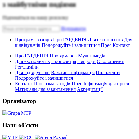
з майбутніми подіями
Підпишіться на нашу розсилку
Bідправити
Програма заходів
Про ГАРДЕНІЯ
Для експонентів
Для
відвідувачів
Подорожуйте і залишитися
Прес
Контакт
Про ГАРДЕНІЯ
Про ярмарок
Мультимедіа
Для експонентів
Пропозиція
Нагроди
Оголошення
Регуламіни
Для відвідувачів
Важлива інформація
Положення
Подорожуйте і залишитися
Контакт
Програма заходів
Прес
Інформація для преси
Матеріали для завантаження
Акредитації
Організатор
Наші об'єкти