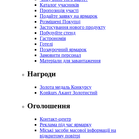
Каталог учасників
Пропозиція участі
Подайте заявку на ярмарок
Розміщені Покупці
Застосування нового продукту
Побудуйте стенд
Гастрономія
Готелі
Позаурочний ярмарок
Замовити персонал
Матеріали для завантаження
Нагроди
Золота медаль Конкурсу
Konkurs Акант Золотистий
Оголошення
Контакт-центр
Реклама під час ярмарку
Міські засоби масової інформації на
відкритому повітрі