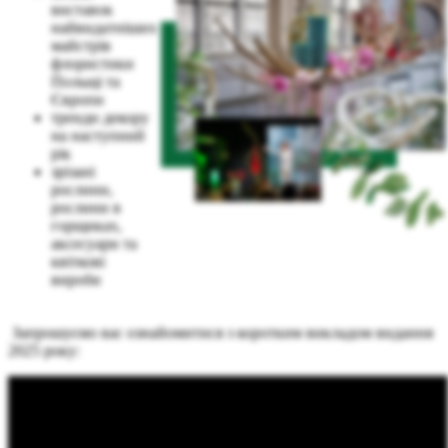
виставок
найвидатніших
майстрів
флористики
Польщі та
Європи
тренди декору
на наступний
рік
зрізані
рослини,
рослини в
горщиках,
аксесуари та
квіткові
вироби
Запрошуємо вас ознайомитися з коротким викладом видання
2025 року: