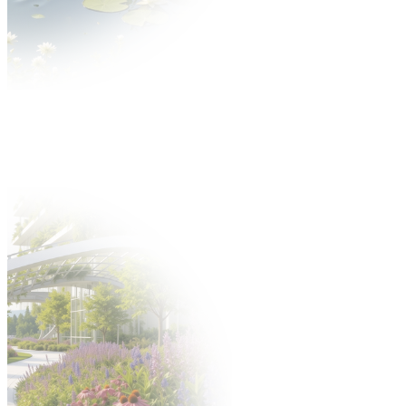
Про ГАРДЕНІЯ
Про ярмарок
Тематичний охоплення
Мультимедіа
Партнери
Для експонентів
Пропозиція
Чому воно того варте?
Каталог учасників
Пропозиція участі
Подайте заявку на ярмарок
Розміщені Покупці
Застосування нового продукту
Побудуйте стенд
Гастрономія
Пропозиція