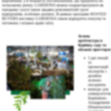
виробників, а й більшість постачальників, що працюють на
польському ринку. GARDENIA можна охарактеризувати як
панораму галузі також завдяки різноманітній групі
відвідувачів, особливо ділових. В рамках програми HOSTED
BUYERS виставку GARDENIA також відвідують покупці та
оптовики з кількох країн світу.
Зелена
архітектура в
будинку, саду та
міських простора
3 дні лекцій
та
презентацій
експертів з
дизайну
зелених
насаджень
конкурс для
університетів
Inspirations-
Arrangements
(Національна