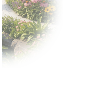
Готелі
Позаурочний ярмарок
Замовити персонал
Матеріали для завантаження
Нагроди
Золота медаль Конкурсу
Konkurs Акант Золотистий
Оголошення
Контакт-центр
Реклама під час ярмарку
Міські засоби масової інформації на
відкритому повітрі
Он-лайн реклама
Центр доставки
Услуги МТП ТБ
Регуламіни
Умови участі та конкретне положення