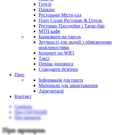
Готелі
Паркінг
Ресторани Місто-сад
Порт Солач Ресторан & Готель
Ресторан Пасодобре і Tапас-бар
МТП кафе
Банкомати на таргах
Зручності для людей з обмеженими
можливостями
Інтернет по WIFI
Таксі
Перша допомога
Стандарти безпеки
Прес
Інформація для преси
Матеріали для завантаження
Акредитації
Контакт
Gardenia
Про ГАРДЕНІЯ
Про ярмарок
Про ярмарок