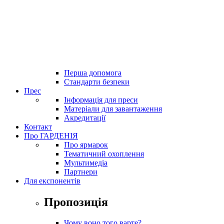
Порт Солач Ресторан & Готель
Ресторан Пасодобре і Tапас-бар
МТП кафе
Банкомати на таргах
Зручності для людей з обмеженими
можливостями
Інтернет по WIFI
Таксі
Перша допомога
Стандарти безпеки
Прес
Інформація для преси
Матеріали для завантаження
Акредитації
Контакт
Про ГАРДЕНІЯ
Про ярмарок
Тематичний охоплення
Мультимедіа
Партнери
Для експонентів
Пропозиція
Чому воно того варте?