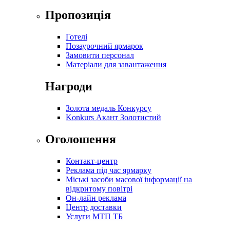
Пропозиція
Готелі
Позаурочний ярмарок
Замовити персонал
Матеріали для завантаження
Нагроди
Золота медаль Конкурсу
Konkurs Акант Золотистий
Оголошення
Контакт-центр
Реклама під час ярмарку
Міські засоби масової інформації на
відкритому повітрі
Он-лайн реклама
Центр доставки
Услуги МТП ТБ