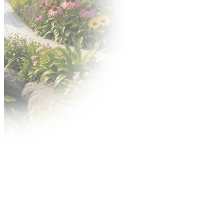
Nagrody
Konkurs o Złoty Medal
Konkurs Acanthus Aureus
Reklama
Contact Center
Reklama na targach
Miejski outdoor
Reklama w internecie
Centrum wysyłkowe
Usługi MTP TV
Regulaminy
Warunki uczestnictwa i postanowienia
szczegółowe
Dla wystawców
Przepisy techniczne i przeciwpożarowe
Przyspieszonej Procedury Spornej (PPS)
Regulamin konkursu ZŁOTY MEDAL Grupy