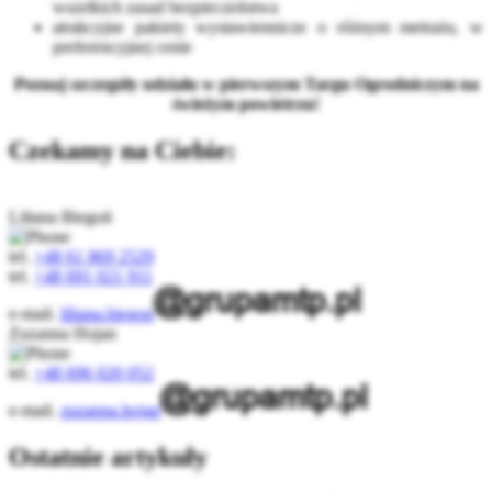
wszelkich zasad bezpieczeństwa
atrakcyjne pakiety wystawiennicze o różnym metrażu, w
preferencyjnej cenie
Poznaj szczegóły udziału w pierwszym Targu Ogrodniczym na
świeżym powietrzu!
Czekamy na Ciebie:
Liliana Biegoń
tel.
+48 61 869 2529
tel.
+48 691 021 911
e-mail.
liliana.biegon
Zuzanna Hojan
tel.
+48 696 020 052
e-mail.
zuzanna.hojan
Ostatnie artykuły