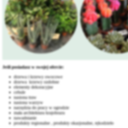
Jeśli posiadasz w swojej ofercie:
drzewa i krzewy owocowe
drzewa krzewy ozdobne
elementy dekoracyjne
cebule
nasiona traw
nasiona warzyw
narzędzia do pracy w ogrodzie
mała architektura krajobrazu
nawadnianie
produkty regionalne , produkty okazjonalne, rękodzieło