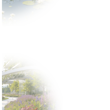
Aktualności
O wydarzeniu
O targach
Zakres tematyczny
Multimedia
Partnerzy
Dla Wystawcy
Oferta
Dlaczego warto?
Katalog Wystawców
Oferta uczestnictwa
Zgłoś się na targi
Zgłoś nowość
Zbuduj stoisko
Gastronomia
Hotele
Oferta
Targi po godzinach
Zamów personel
Materiały do pobrania