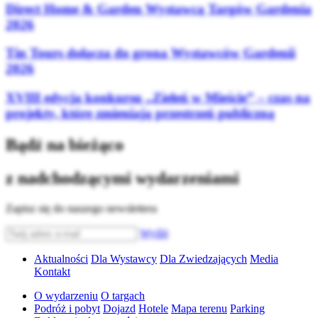
Direct Home & Garden Wystawcą Targów Gardenia
2026
Tin Tours dołącza do grona Wystawców Gardenii
2026
XVIII edycja konkursu „Zieleń w Mieście” – czas na
projekty, które zmieniają przestrzeń publiczną
Bądź na bieżąco
z nadchodzącymi wydarzeniami
Zapisz się do naszego newslettera
Wyślij
Aktualności
Dla Wystawcy
Dla Zwiedzających
Media
Kontakt
O wydarzeniu
O targach
Podróż i pobyt
Dojazd
Hotele
Mapa terenu
Parking