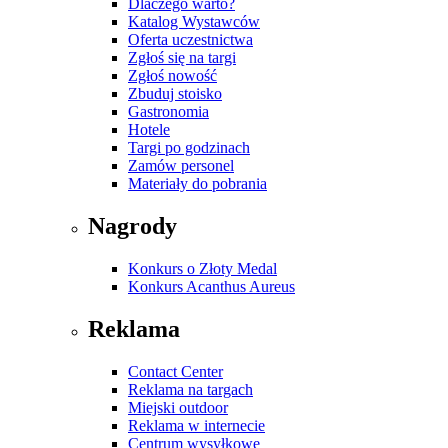
Dlaczego warto?
Katalog Wystawców
Oferta uczestnictwa
Zgłoś się na targi
Zgłoś nowość
Zbuduj stoisko
Gastronomia
Hotele
Targi po godzinach
Zamów personel
Materiały do pobrania
Nagrody
Konkurs o Złoty Medal
Konkurs Acanthus Aureus
Reklama
Contact Center
Reklama na targach
Miejski outdoor
Reklama w internecie
Centrum wysyłkowe