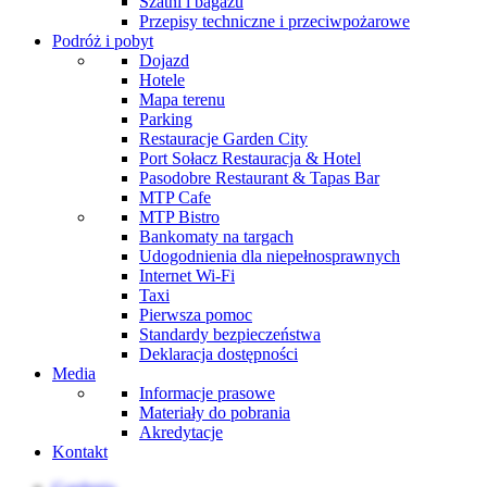
Szatni i bagażu
Przepisy techniczne i przeciwpożarowe
Podróż i pobyt
Dojazd
Hotele
Mapa terenu
Parking
Restauracje Garden City
Port Sołacz Restauracja & Hotel
Pasodobre Restaurant & Tapas Bar
MTP Cafe
MTP Bistro
Bankomaty na targach
Udogodnienia dla niepełnosprawnych
Internet Wi-Fi
Taxi
Pierwsza pomoc
Standardy bezpieczeństwa
Deklaracja dostępności
Media
Informacje prasowe
Materiały do pobrania
Akredytacje
Kontakt