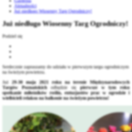
Gardenia
Aktualności
Już niedługo Wiosenny Targ Ogrodniczy!
Już niedługo Wiosenny Targ Ogrodniczy!
Podziel się
Serdecznie zapraszamy do udziału w pierwszym targu ogrodniczym
na świeżym powietrzu.
Już
29-30 maja 2021 roku na terenie Międzynarodowych
Targów Poznańskich
odbędzie się
pierwsze w tym roku
spotkanie miłośników roślin, entuzjastów prac w ogrodzie i
wielbicieli relaksu na balkonie
na świeżym powietrzu!