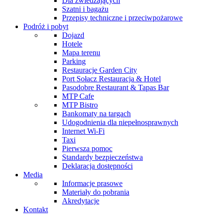
Dla zwiedzających
Szatni i bagażu
Przepisy techniczne i przeciwpożarowe
Podróż i pobyt
Dojazd
Hotele
Mapa terenu
Parking
Restauracje Garden City
Port Sołacz Restauracja & Hotel
Pasodobre Restaurant & Tapas Bar
MTP Cafe
MTP Bistro
Bankomaty na targach
Udogodnienia dla niepełnosprawnych
Internet Wi-Fi
Taxi
Pierwsza pomoc
Standardy bezpieczeństwa
Deklaracja dostępności
Media
Informacje prasowe
Materiały do pobrania
Akredytacje
Kontakt