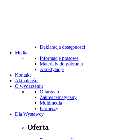
MTP Cafe
MTP Bistro
Bankomaty na targach
Udogodnienia dla niepełnosprawnych
Internet Wi-Fi
Taxi
Pierwsza pomoc
Standardy bezpieczeństwa
Deklaracja dostępności
Media
Informacje prasowe
Materiały do pobrania
Akredytacje
Kontakt
Aktualności
O wydarzeniu
O targach
Zakres tematyczny
Multimedia
Partnerzy
Dla Wystawcy
Oferta