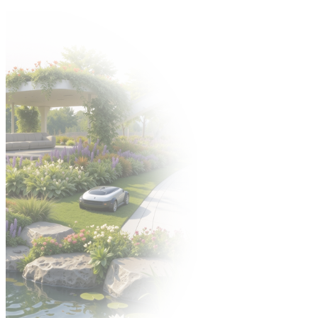
Zapraszamy na Jubileuszową edycję targów Gardenia -> 6-8
października 2026 🍀
Organizator:
STREFA WYSTAWCY
ENGLISH VERSION
УКРАЇНСЬКА ВЕРСІЯ