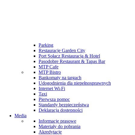
Dla zwiedzających
Szatni i bagażu
Przepisy techniczne i przeciwpożarowe
Podróż i pobyt
Dojazd
Hotele
Mapa terenu
Parking
Restauracje Garden City
Port Sołacz Restauracja & Hotel
Pasodobre Restaurant & Tapas Bar
MTP Cafe
MTP Bistro
Bankomaty na targach
Udogodnienia dla niepełnosprawnych
Internet Wi-Fi
Taxi
Pierwsza pomoc
Standardy bezpieczeństwa
Deklaracja dostępności
Media
Informacje prasowe
Materiały do pobrania
Akredytacje