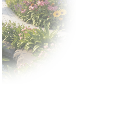
Katalog Wystawców
Oferta uczestnictwa
Zgłoś się na targi
Zgłoś nowość
Zbuduj stoisko
Gastronomia
Hotele
Oferta
Targi po godzinach
Zamów personel
Materiały do pobrania
Nagrody
Konkurs o Złoty Medal
Konkurs Acanthus Aureus
Reklama
Contact Center