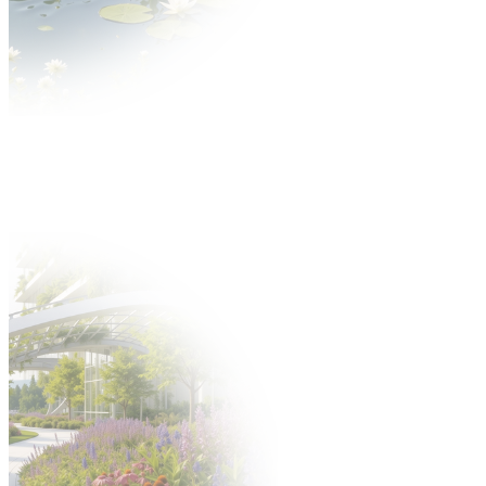
STREFA WYSTAWCY
ENGLISH VERSION
УКРАЇНСЬК
Aktualności
O wydarzeniu
O targach
Zakres tematyczny
Multimedia
Partnerzy
Dla Wystawcy
Oferta
Dlaczego warto?