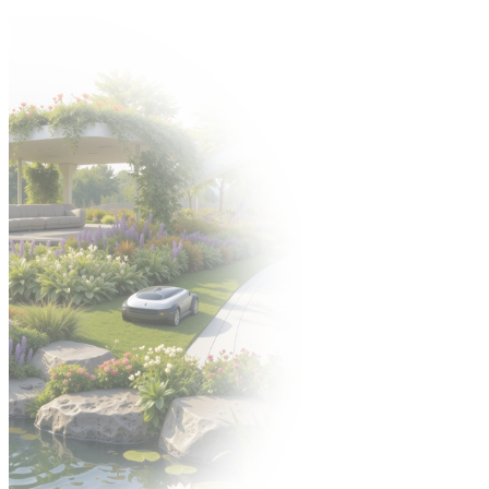
Zapraszamy na Jubileuszową edycję targów Gardenia -> 6-8 paździ
Organizator: