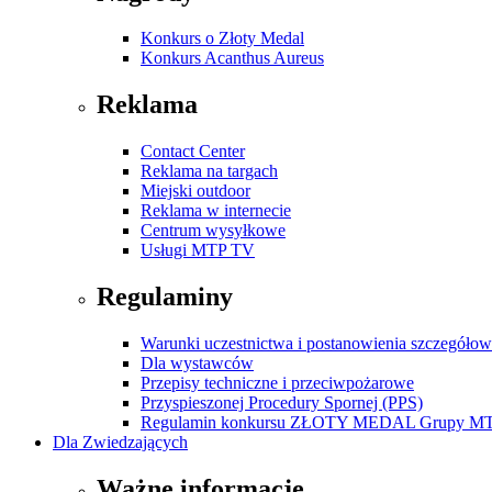
Konkurs o Złoty Medal
Konkurs Acanthus Aureus
Reklama
Contact Center
Reklama na targach
Miejski outdoor
Reklama w internecie
Centrum wysyłkowe
Usługi MTP TV
Regulaminy
Warunki uczestnictwa i postanowienia szczegóło
Dla wystawców
Przepisy techniczne i przeciwpożarowe
Przyspieszonej Procedury Spornej (PPS)
Regulamin konkursu ZŁOTY MEDAL Grupy M
Dla Zwiedzających
Ważne informacje