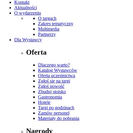
Kontakt
Aktualności
O wydarzeniu
O targach
Zakres tematyczny
Multimedia
Partnerzy
Dla Wystawcy
Oferta
Dlaczego warto?
Katalog Wystawców
Oferta uczestnictwa
Zgłoś się na targi
Zgłoś nowość
Zbuduj stoisko
Gastronomia
Hotele
Targi po godzinach
Zamów personel
Materiały do pobrania
Nagrody