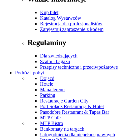
Kup bilet
Katalog Wystawców
Rejestracja dla profesjonalistów
Zarejestruj zaproszenie z kodem
Regulaminy
Dla zwiedzających
Szatni i bagażu
Przepisy techniczne i przeciwpożarowe
Podróż i pobyt
Dojazd
Hotele
Mapa terenu
Parking
Restauracje Garden City
Port Sołacz Restauracja & Hotel
Pasodobre Restaurant & Tapas Bar
MTP Cafe
MTP Bistro
Bankomaty na targach
Udogodnienia dla niepełnosprawnych