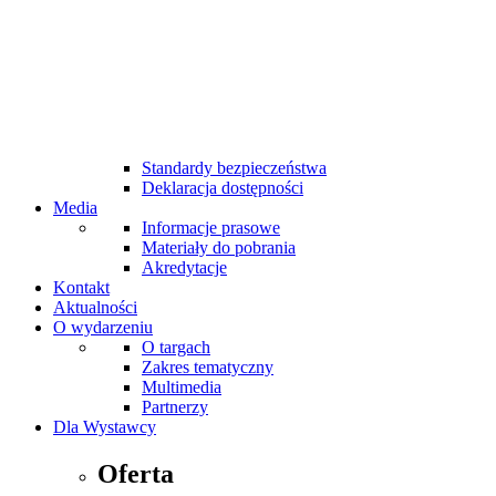
Pasodobre Restaurant & Tapas Bar
MTP Cafe
MTP Bistro
Bankomaty na targach
Udogodnienia dla niepełnosprawnych
Internet Wi-Fi
Taxi
Pierwsza pomoc
Standardy bezpieczeństwa
Deklaracja dostępności
Media
Informacje prasowe
Materiały do pobrania
Akredytacje
Kontakt
Aktualności
O wydarzeniu
O targach
Zakres tematyczny
Multimedia
Partnerzy
Dla Wystawcy
Oferta