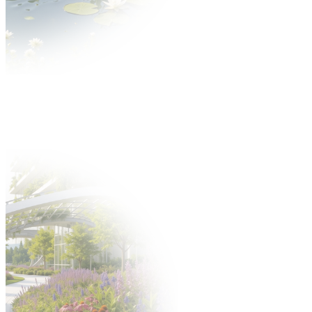
Aktualności
O wydarzeniu
O targach
Zakres tematyczny
Multimedia
Partnerzy
Dla Wystawcy
Oferta
Dlaczego warto?
Katalog Wystawców
Oferta uczestnictwa
Zgłoś się na targi
Zgłoś nowość
Zbuduj stoisko
Gastronomia
Hotele
Oferta
Targi po godzinach
Zamów personel