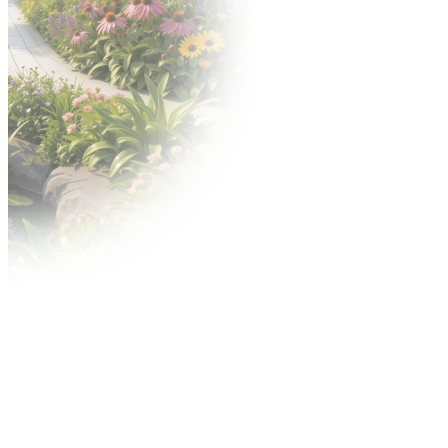
Materiały do pobrania
Nagrody
Konkurs o Złoty Medal
Konkurs Acanthus Aureus
Reklama
Contact Center
Reklama na targach
Miejski outdoor
Reklama w internecie
Centrum wysyłkowe
Usługi MTP TV
Regulaminy
Warunki uczestnictwa i postanowienia
szczegółowe
Dla wystawców
Przepisy techniczne i przeciwpożarowe
Przyspieszonej Procedury Spornej (PPS)