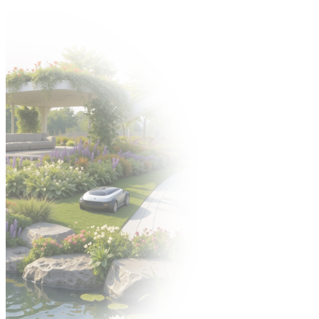
Zapraszamy na Jubileuszową edycję targów Gardenia -> 6-8
października 2026 🍀
Organizator:
STREFA WYSTAWCY
ENGLISH VERSION
УКРАЇНСЬКА ВЕРСІЯ
EN
EN