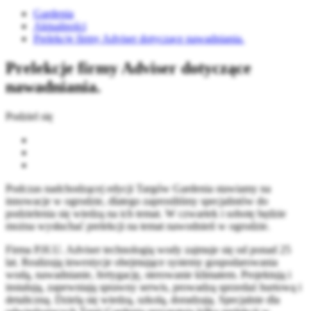
Gardenia
Aktualności
Prelekcje firmy Adviser dotyczące nawadniania.
Prelekcje firmy Adviser dotyczące
nawadniania.
Podziel się
Podczas nadchodzącej edycji Targów Gardenia stawiamy na
innowacje w ogrodzie, dlatego zaprosiliśmy specjalistów do
podzielenia się wiedzą na ich temat. W czwartek i sobotę będzie
można wysłuchać prelekcji na temat nawodnień w ogrodzie.
Firma P.H.U. Adviser technologią wody zajmuje się od ponad 25
lat. Realizują inwestycje obejmujące systemy gospodarowania
wodą, nawadnianie, fertygację, sterowanie klimatem. Projektują i
instalują, zapewniają sprawny serwis, prowadzą sprzedaż hurtową i
detaliczną. Dzielą się wiedzą, szkolą, doradzają. Specjalnie dla