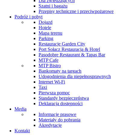
Dla zwiedzających
Szatni i bagażu
Przepisy techniczne i przeciwpożarowe
Podróż i pobyt
Dojazd
Hotele
Mapa terenu
Parking
Restauracje Garden City
Port Sołacz Restauracja & Hotel
Pasodobre Restaurant & Tapas Bar
MTP Cafe
MTP Bistro
Bankomaty na targach
Udogodnienia dla niepełnosprawnych
Internet Wi-Fi
Taxi
Pierwsza pomoc
Standardy bezpieczeństwa
Deklaracja dostępności
Media
Informacje prasowe
Materiały do pobrania
Akredytacje
Kontakt