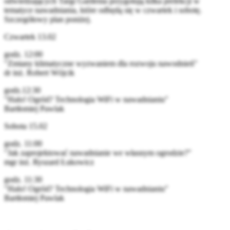
odwiedzających Targi Gardenia przygotują kilka prelekcji w
tematyce nawadniania, które odbędą się w czwartek i sobotę.
Szczegółowy plan poniżej.
Czwartek 13.02
godz. 12:00
"Zmiany klimatyczne wyzwaniem dla rozwoju nawodnień"
dr inż. Robert Wójcik
godz.12:30
"Halo! Ogród? Technologia WiFi w nawadnianiu"
Bartłomiej Pawlak
Sobota 15.02
godz. 11:00
"Jak zaprojektować nawadnianie we własnym ogrodzie?"
mgr inż. Ryszard Łukowicz
godz. 11:30
"Halo! Ogród? Technologia WiFi w nawadnianiu"
Bartłomiej Pawlak