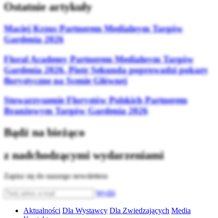
Ostatnie artykuły
Maciej Krzus Partnerem Medialnym Targów
Gardenia 2026
Floral Academy Partnerem Medialnym Targów
Gardenia 2026. Piotr Sekunda poprowadzi pokazy
florystyczne na Scenie Głównej
Stowarzyszenie Florystów Polskich Partnerem
Branżowym Targów Gardenia 2026
Bądź na bieżąco
z nadchodzącymi wydarzeniami
Zapisz się do naszego newslettera
Wyślij
Aktualności
Dla Wystawcy
Dla Zwiedzających
Media