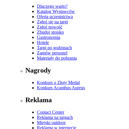
Dlaczego warto?
Katalog Wystawców
Oferta uczestnictwa
Zgłoś się na targi
Zgłoś nowość
Zbuduj stoisko
Gastronomia
Hotele
Targi po godzinach
Zamów personel
Materiały do pobrania
Nagrody
Konkurs o Złoty Medal
Konkurs Acanthus Aureus
Reklama
Contact Center
Reklama na targach
Miejski outdoor
Reklama w internecie