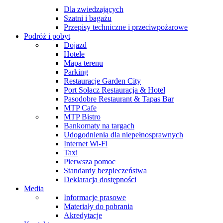
Dla zwiedzających
Szatni i bagażu
Przepisy techniczne i przeciwpożarowe
Podróż i pobyt
Dojazd
Hotele
Mapa terenu
Parking
Restauracje Garden City
Port Sołacz Restauracja & Hotel
Pasodobre Restaurant & Tapas Bar
MTP Cafe
MTP Bistro
Bankomaty na targach
Udogodnienia dla niepełnosprawnych
Internet Wi-Fi
Taxi
Pierwsza pomoc
Standardy bezpieczeństwa
Deklaracja dostępności
Media
Informacje prasowe
Materiały do pobrania
Akredytacje