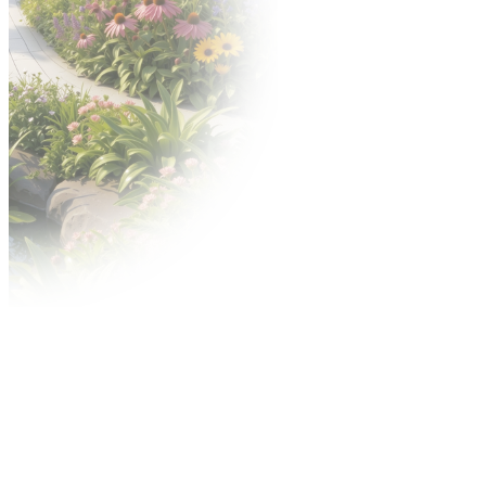
Nagrody
Konkurs o Złoty Medal
Konkurs Acanthus Aureus
Reklama
Contact Center
Reklama na targach
Miejski outdoor
Reklama w internecie
Centrum wysyłkowe
Usługi MTP TV
Regulaminy
Warunki uczestnictwa i postanowienia
szczegółowe
Dla wystawców
Przepisy techniczne i przeciwpożarowe
Przyspieszonej Procedury Spornej (PPS)
Regulamin konkursu ZŁOTY MEDAL Grupy