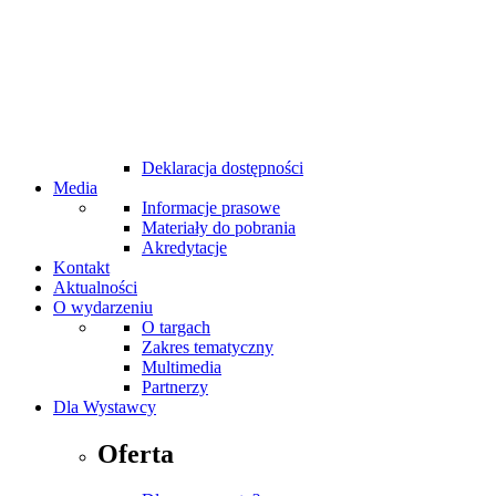
MTP Cafe
MTP Bistro
Bankomaty na targach
Udogodnienia dla niepełnosprawnych
Internet Wi-Fi
Taxi
Pierwsza pomoc
Standardy bezpieczeństwa
Deklaracja dostępności
Media
Informacje prasowe
Materiały do pobrania
Akredytacje
Kontakt
Aktualności
O wydarzeniu
O targach
Zakres tematyczny
Multimedia
Partnerzy
Dla Wystawcy
Oferta