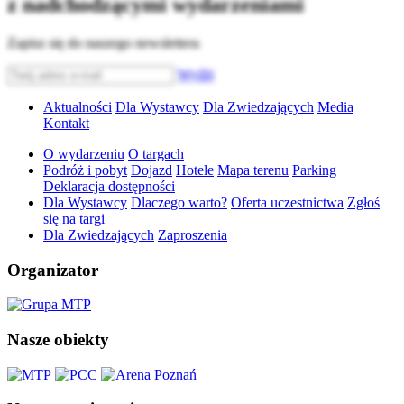
z nadchodzącymi wydarzeniami
Zapisz się do naszego newslettera
Wyślij
Aktualności
Dla Wystawcy
Dla Zwiedzających
Media
Kontakt
O wydarzeniu
O targach
Podróż i pobyt
Dojazd
Hotele
Mapa terenu
Parking
Deklaracja dostępności
Dla Wystawcy
Dlaczego warto?
Oferta uczestnictwa
Zgłoś
się na targi
Dla Zwiedzających
Zaproszenia
Organizator
Nasze obiekty