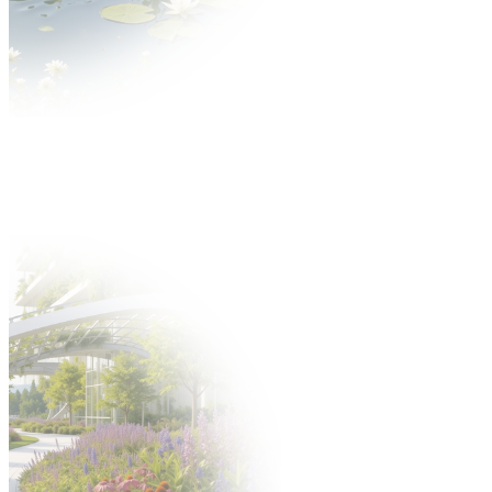
Aktualności
O wydarzeniu
O targach
Zakres tematyczny
Multimedia
Partnerzy
Dla Wystawcy
Oferta
Dlaczego warto?
Katalog Wystawców
Oferta uczestnictwa
Zgłoś się na targi
Zgłoś nowość
Zbuduj stoisko
Gastronomia
Hotele
Oferta
Targi po godzinach
Zamów personel
Materiały do pobrania