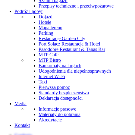
Szatni i bagażu
Przepisy techniczne i przeciwpożarowe
Podróż i pobyt
Dojazd
Hotele
Mapa terenu
Parking
Restauracje Garden City
Port Sołacz Restauracja & Hotel
Pasodobre Restaurant & Tapas Bar
MTP Cafe
MTP Bistro
Bankomaty na targach
Udogodnienia dla niepełnosprawnych
Internet Wi-Fi
Taxi
Pierwsza pomoc
Standardy bezpieczeństwa
Deklaracja dostępności
Media
Informacje prasowe
Materiały do pobrania
Akredytacje
Kontakt