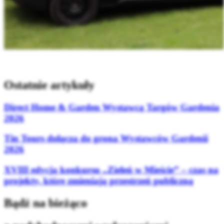
Ostatnie artykuły
Direct Home & Garden Wystawcą Targów Gardenia
2026
Tin Tours dołącza do grona Wystawców Gardenii
2026
XVIII edycja konkursu „Zieleń w Mieście” – czas na
projekty, które zmieniają przestrzeń publiczną
Bądź na bieżąco