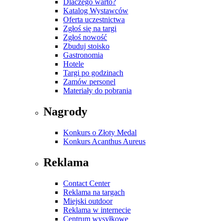
Dlaczego warto?
Katalog Wystawców
Oferta uczestnictwa
Zgłoś się na targi
Zgłoś nowość
Zbuduj stoisko
Gastronomia
Hotele
Targi po godzinach
Zamów personel
Materiały do pobrania
Nagrody
Konkurs o Złoty Medal
Konkurs Acanthus Aureus
Reklama
Contact Center
Reklama na targach
Miejski outdoor
Reklama w internecie
Centrum wysyłkowe