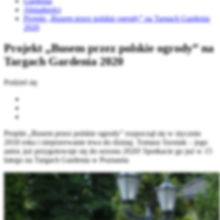
Gardenia
Aktualności
Projekt „Busem przez polskie ogrody” na Targach Gardenia
2020
Projekt „Busem przez polskie ogrody” na
Targach Gardenia 2020
Podziel się
Projekt „Busem przez polskie ogrody” rozpoczął się w styczniu
2018 roku i nieprzerwanie trwa do dzisiaj. Tomasz Szostak – jego
autor, już przygotowuje się do sezonu 2020! Spotkacie go już w 15
lutego na Targach Gardenia w Poznaniu