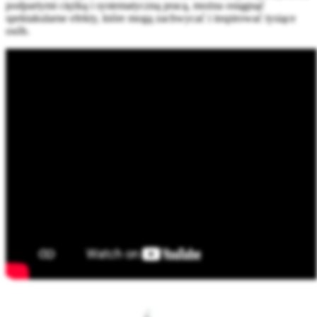
podpartymi ciężką i systematyczną pracą, można osiągnąć
spektakularne efekty, które mogą zachwycać i inspirować tysiące
osób.