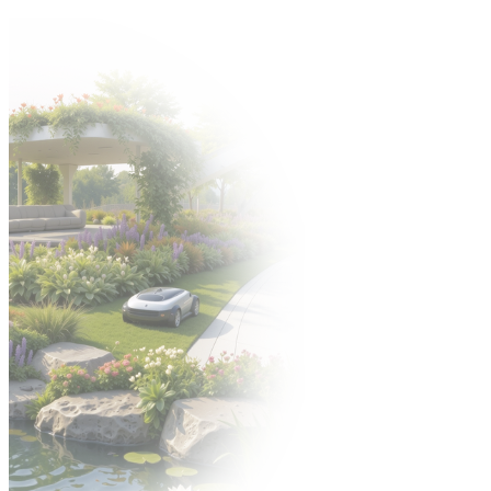
Zapraszamy na Jubileuszową edycję targów Gardenia -> 6-8
października 2026 🍀
Organizator:
STREFA WYSTAWCY
ENGLISH VERSION
УКРАЇНСЬКА ВЕРСІЯ