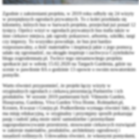
Zgodnie z założeniami projektu, w 2019 roku odbyły się 24 wizyty
w przepięknych ogrodach prywatnych. To z kolei przekłada się
kilometry, których bus w barwach projektu, przejechał już ponad 12
tysięcy. Oprócz wizyt w ogrodach prywatnych bus trafia także w
inne ciekawe miejsca, jak ogrody pokazowe, arboreta, szkółki, targi
czy imprezy. To wszystko powoduje, że bus jest bardzo
rozpoznawalny, a ilość materiałów i inspiracji jakie z jego pomocą
udało się zgromadzić, na okrągło inspiruje i zachwyca Czytelników
bloga zogrodemnaty.pl. Twórce tego niesamowitego projektu
spotkacie już w sobotę 15.02.2020 na Targach Gardenia, gdzie na
scenie w pawilonie 8A o godzinie 13 opowie o swoim nowatorskim
pomyśle.
Warto również przypomnieć, że projekt łączy wizyty w
oryginalnych ogrodach z ciekawą prezentacją Partnerów i ich
produktów. W sezonie 2019 partnerami byli: Vilmorin Garden,
Husqvarna, Gardena, Viva Garden Viva Home, Rolmarket.pl,
Kronen, Kwazar i Gnejsy.pl. Podkreślenia wymaga również fakt, że
ma misję edukacyjną, w oryginalny i przystępny sposób pokazując
pasję i radość jaką może nieść samodzielne i przemyślane
zagospodarowywanie przestrzeni, stosowanie ciekawych rozwiązań
w zakresie materiałów, produktów, architektury ogrodowej i
nasadzeń roślinnych. Udowadnia również, że własnymi pomysłami,