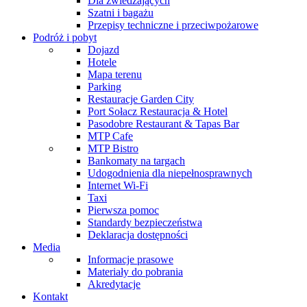
Dla zwiedzających
Szatni i bagażu
Przepisy techniczne i przeciwpożarowe
Podróż i pobyt
Dojazd
Hotele
Mapa terenu
Parking
Restauracje Garden City
Port Sołacz Restauracja & Hotel
Pasodobre Restaurant & Tapas Bar
MTP Cafe
MTP Bistro
Bankomaty na targach
Udogodnienia dla niepełnosprawnych
Internet Wi-Fi
Taxi
Pierwsza pomoc
Standardy bezpieczeństwa
Deklaracja dostępności
Media
Informacje prasowe
Materiały do pobrania
Akredytacje
Kontakt