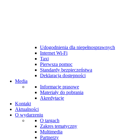
Mapa terenu
Parking
Restauracje Garden City
Port Sołacz Restauracja & Hotel
Pasodobre Restaurant & Tapas Bar
MTP Cafe
MTP Bistro
Bankomaty na targach
Udogodnienia dla niepełnosprawnych
Internet Wi-Fi
Taxi
Pierwsza pomoc
Standardy bezpieczeństwa
Deklaracja dostępności
Media
Informacje prasowe
Materiały do pobrania
Akredytacje
Kontakt
Aktualności
O wydarzeniu
O targach
Zakres tematyczny
Multimedia
Partnerzy