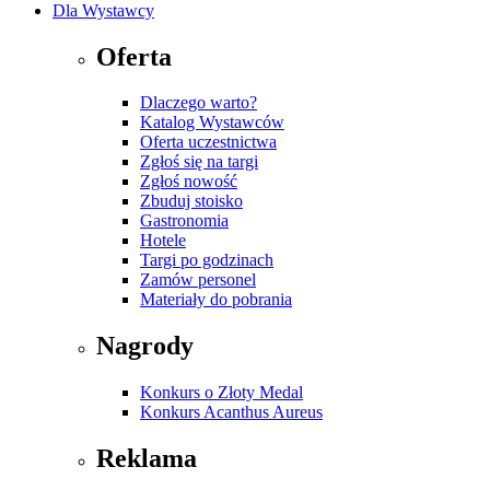
Dla Wystawcy
Oferta
Dlaczego warto?
Katalog Wystawców
Oferta uczestnictwa
Zgłoś się na targi
Zgłoś nowość
Zbuduj stoisko
Gastronomia
Hotele
Targi po godzinach
Zamów personel
Materiały do pobrania
Nagrody
Konkurs o Złoty Medal
Konkurs Acanthus Aureus
Reklama