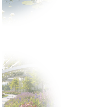
UK
Aktualności
O wydarzeniu
O targach
Zakres tematyczny
Multimedia
Partnerzy
Dla Wystawcy
Oferta
Dlaczego warto?
Katalog Wystawców
Oferta uczestnictwa
Zgłoś się na targi
Zgłoś nowość
Zbuduj stoisko
Gastronomia
Hotele