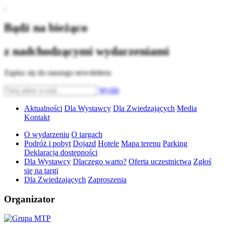
Bądź na bieżąco
z nadchodzącymi wydarzeniami
Zapisz się do naszego newslettera
Wyślij
Aktualności
Dla Wystawcy
Dla Zwiedzających
Media
Kontakt
O wydarzeniu
O targach
Podróż i pobyt
Dojazd
Hotele
Mapa terenu
Parking
Deklaracja dostępności
Dla Wystawcy
Dlaczego warto?
Oferta uczestnictwa
Zgłoś
się na targi
Dla Zwiedzających
Zaproszenia
Organizator