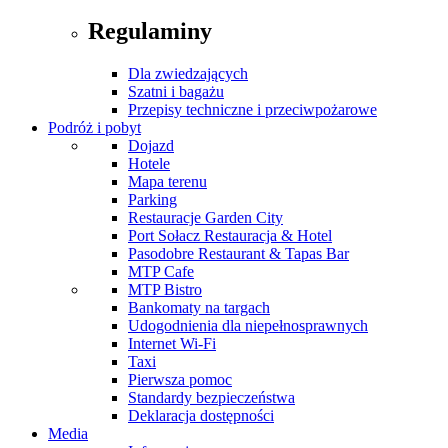
Regulaminy
Dla zwiedzających
Szatni i bagażu
Przepisy techniczne i przeciwpożarowe
Podróż i pobyt
Dojazd
Hotele
Mapa terenu
Parking
Restauracje Garden City
Port Sołacz Restauracja & Hotel
Pasodobre Restaurant & Tapas Bar
MTP Cafe
MTP Bistro
Bankomaty na targach
Udogodnienia dla niepełnosprawnych
Internet Wi-Fi
Taxi
Pierwsza pomoc
Standardy bezpieczeństwa
Deklaracja dostępności
Media