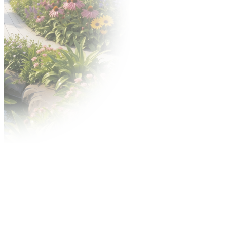
Oferta
Targi po godzinach
Zamów personel
Materiały do pobrania
Nagrody
Konkurs o Złoty Medal
Konkurs Acanthus Aureus
Reklama
Contact Center
Reklama na targach
Miejski outdoor
Reklama w internecie
Centrum wysyłkowe
Usługi MTP TV
Regulaminy
Warunki uczestnictwa i postanowienia