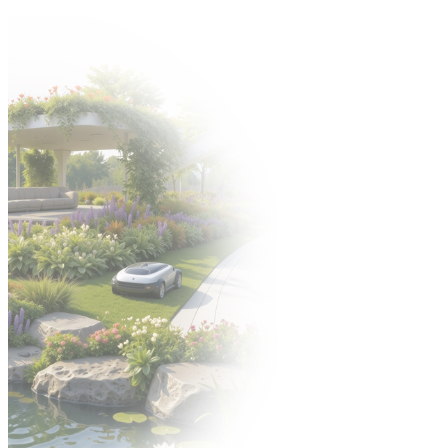
Zapraszamy na Jubileuszową edycję targów Gardenia -> 6-8
października 2026 🍀
Organizator:
STREFA WYSTAWCY
ENGLISH VERSION
УКРАЇНСЬКА ВЕРСІЯ
EN
DE
UK
EN
DE