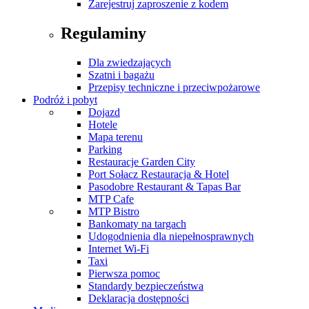
Zarejestruj zaproszenie z kodem
Regulaminy
Dla zwiedzających
Szatni i bagażu
Przepisy techniczne i przeciwpożarowe
Podróż i pobyt
Dojazd
Hotele
Mapa terenu
Parking
Restauracje Garden City
Port Sołacz Restauracja & Hotel
Pasodobre Restaurant & Tapas Bar
MTP Cafe
MTP Bistro
Bankomaty na targach
Udogodnienia dla niepełnosprawnych
Internet Wi-Fi
Taxi
Pierwsza pomoc
Standardy bezpieczeństwa
Deklaracja dostępności