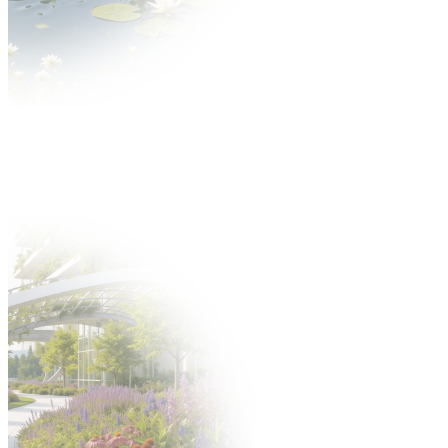
STREFA WYSTAWCY
ENGLISH VERSION
УКРАЇНСЬК
EN
DE
UK
EN
DE
UK
Aktualności
O wydarzeniu
O targach
Zakres tematyczny
Multimedia
Partnerzy