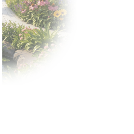
Dla Wystawcy
Oferta
Dlaczego warto?
Katalog Wystawców
Oferta uczestnictwa
Zgłoś się na targi
Zgłoś nowość
Zbuduj stoisko
Gastronomia
Hotele
Oferta
Targi po godzinach
Zamów personel
Materiały do pobrania
Nagrody
Konkurs o Złoty Medal
Konkurs Acanthus Aureus