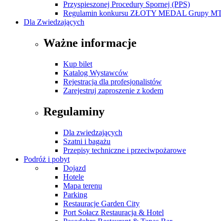
Przyspieszonej Procedury Spornej (PPS)
Regulamin konkursu ZŁOTY MEDAL Grupy M
Dla Zwiedzających
Ważne informacje
Kup bilet
Katalog Wystawców
Rejestracja dla profesjonalistów
Zarejestruj zaproszenie z kodem
Regulaminy
Dla zwiedzających
Szatni i bagażu
Przepisy techniczne i przeciwpożarowe
Podróż i pobyt
Dojazd
Hotele
Mapa terenu
Parking
Restauracje Garden City
Port Sołacz Restauracja & Hotel