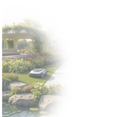
Zapraszamy na Jubileuszową edycję targów Gardenia -> 6-8 paździ
Organizator: