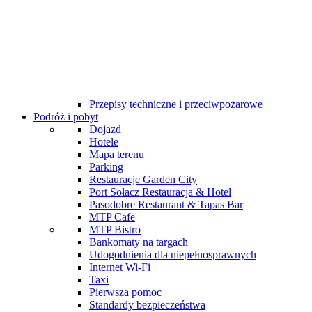
Rejestracja dla profesjonalistów
Zarejestruj zaproszenie z kodem
Regulaminy
Dla zwiedzających
Szatni i bagażu
Przepisy techniczne i przeciwpożarowe
Podróż i pobyt
Dojazd
Hotele
Mapa terenu
Parking
Restauracje Garden City
Port Sołacz Restauracja & Hotel
Pasodobre Restaurant & Tapas Bar
MTP Cafe
MTP Bistro
Bankomaty na targach
Udogodnienia dla niepełnosprawnych
Internet Wi-Fi
Taxi
Pierwsza pomoc
Standardy bezpieczeństwa