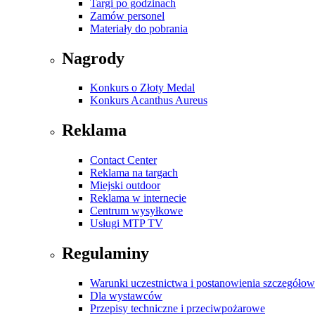
Targi po godzinach
Zamów personel
Materiały do pobrania
Nagrody
Konkurs o Złoty Medal
Konkurs Acanthus Aureus
Reklama
Contact Center
Reklama na targach
Miejski outdoor
Reklama w internecie
Centrum wysyłkowe
Usługi MTP TV
Regulaminy
Warunki uczestnictwa i postanowienia szczegóło
Dla wystawców
Przepisy techniczne i przeciwpożarowe