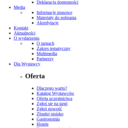
Deklaracja dostępności
Media
Informacje prasowe
Materiały do pobrania
Akredytacje
Kontakt
Aktualności
O wydarzeniu
O targach
Zakres tematyczny
Multimedia
Partnerzy
Dla Wystawcy
Oferta
Dlaczego warto?
Katalog Wystawców
Oferta uczestnictwa
Zgłoś się na targi
Zgłoś nowość
Zbuduj stoisko
Gastronomia
Hotele